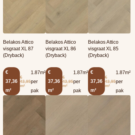
Belakos Attico
Belakos Attico
Belakos Attico
visgraat XL 87
visgraat XL 86
visgraat XL 85
(Dryback)
(Dryback)
(Dryback)
€
€
€
1.87m²
1.87m²
1.87m²
€
€
€
37,36
37,36
37,36
43,95
43,95
43,95
per
per
per
m²
m²
m²
m²
m²
m²
pak
pak
pak
Lees meer
Lees meer
Lees meer
overBelakos Attico
overBelakos Attico
overBelakos Attico
visgraat XL 84
visgraat XL 83
visgraat XL 82
(Dryback)
(Dryback)
(Dryback)