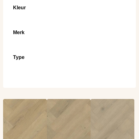
Kleur
Merk
Type
Lees meer
Lees meer
Lees meer
overBelakos Attico
overBelakos Attico
overBelakos Attico
visgraat XL 87
visgraat XL 86
visgraat XL 85
(Dryback)
(Dryback)
(Dryback)