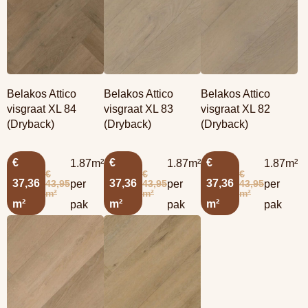
Belakos Attico
Belakos Attico
Belakos Attico
visgraat XL 84
visgraat XL 83
visgraat XL 82
(Dryback)
(Dryback)
(Dryback)
€
€
€
1.87m²
1.87m²
1.87m²
€
€
€
37,36
37,36
37,36
43,95
43,95
43,95
per
per
per
m²
m²
m²
m²
m²
m²
pak
pak
pak
Lees meer
Lees meer
overBelakos Attico
overBelakos Attico
visgraat XL 81
visgraat XL 80
(Dryback)
(Dryback)