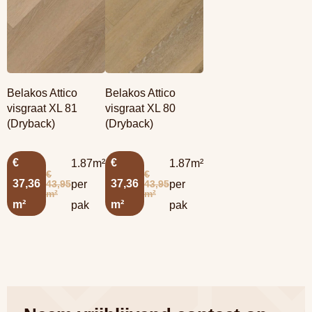
Belakos Attico
Belakos Attico
visgraat XL 81
visgraat XL 80
(Dryback)
(Dryback)
€
€
1.87m²
1.87m²
€
€
37,36
37,36
43,95
43,95
per
per
m²
m²
m²
m²
pak
pak