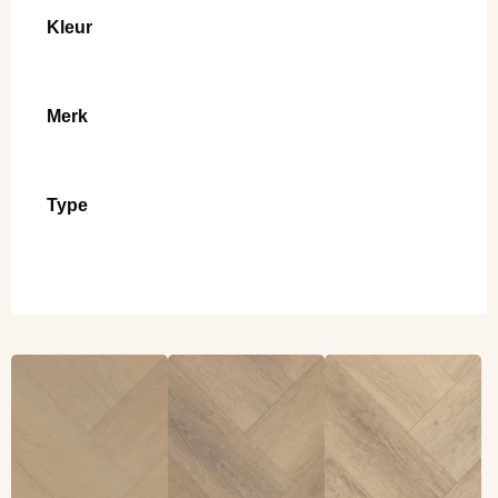
Kleur
Merk
Type
Lees meer
Lees meer
Lees meer
overBelakos
overBelakos
overBelakos
Palazzo visgraat XL
Palazzo visgraat XL
Palazzo visgraat XL
77 (Dryback)
76 (Dryback)
75 (Dryback)