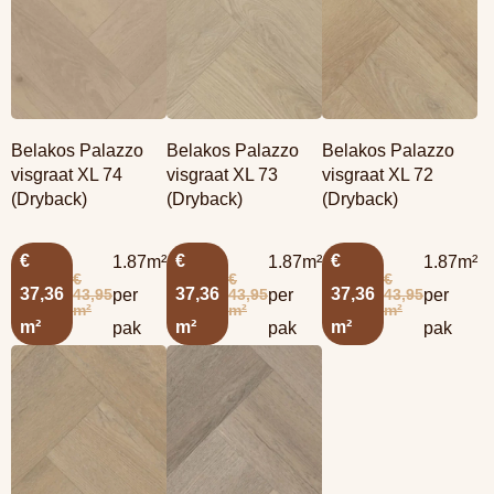
Belakos Palazzo
Belakos Palazzo
Belakos Palazzo
visgraat XL 74
visgraat XL 73
visgraat XL 72
(Dryback)
(Dryback)
(Dryback)
€
€
€
1.87m²
1.87m²
1.87m²
€
€
€
37,36
37,36
37,36
43,95
43,95
43,95
per
per
per
m²
m²
m²
m²
m²
m²
pak
pak
pak
Lees meer
Lees meer
overBelakos
overBelakos
Palazzo visgraat XL
Palazzo visgraat XL
71 (Dryback)
70 (Dryback)