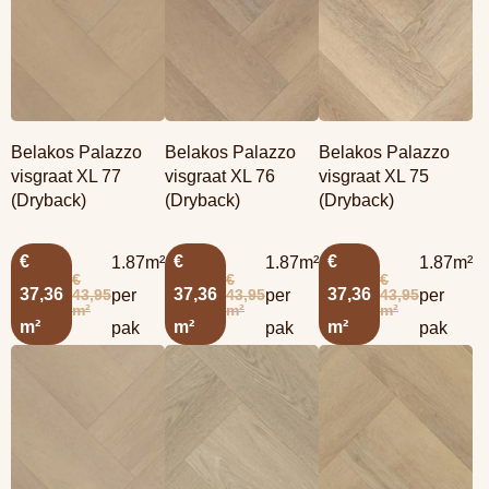
Belakos Palazzo
Belakos Palazzo
Belakos Palazzo
visgraat XL 77
visgraat XL 76
visgraat XL 75
(Dryback)
(Dryback)
(Dryback)
€
€
€
1.87m²
1.87m²
1.87m²
€
€
€
37,36
37,36
37,36
43,95
43,95
43,95
per
per
per
m²
m²
m²
m²
m²
m²
pak
pak
pak
Lees meer
Lees meer
Lees meer
overBelakos
overBelakos
overBelakos
Palazzo visgraat XL
Palazzo visgraat XL
Palazzo visgraat XL
74 (Dryback)
73 (Dryback)
72 (Dryback)