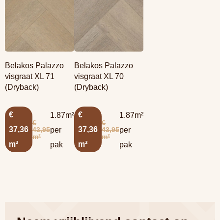
Belakos Palazzo
Belakos Palazzo
visgraat XL 71
visgraat XL 70
(Dryback)
(Dryback)
€
€
1.87m²
1.87m²
€
€
37,36
37,36
43,95
43,95
per
per
m²
m²
m²
m²
pak
pak