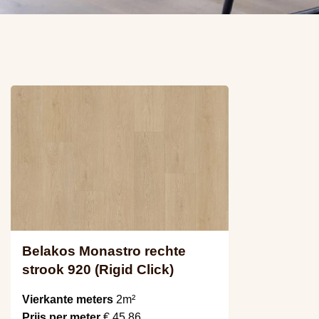
Belakos Monastro rechte
strook 920 (Rigid Click)
Vierkante meters
2m²
Prijs per meter
€ 45,86