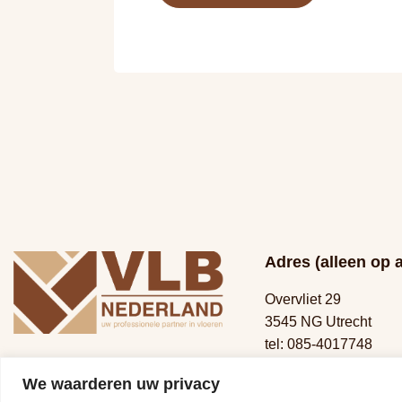
Adres (alleen op 
Overvliet 29
3545 NG Utrecht
tel:
085-4017748
mail:
info@vlbned.nl
We waarderen uw privacy