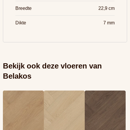
Breedte
22,9 cm
Dikte
7 mm
Bekijk ook deze vloeren van
Belakos
Lees meer
Lees meer
Lees meer
overBelakos
overBelakos
overBelakos
Monastro visgraat
Monastro visgraat
Monastro visgraat
XL 93 (Rigid Click)
XL 92 (Rigid Click)
XL 90 (Rigid Click)