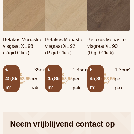
Belakos Monastro
Belakos Monastro
Belakos Monastro
visgraat XL 93
visgraat XL 92
visgraat XL 90
(Rigid Click)
(Rigid Click)
(Rigid Click)
€
€
€
1.35m²
1.35m²
1.35m²
€
€
€
45,86
45,86
45,86
53,95
53,95
53,95
per
per
per
m²
m²
m²
m²
m²
m²
pak
pak
pak
Neem vrijblijvend contact op