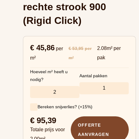
rechte strook 900
(Rigid Click)
€ 45,86
2.08m² per
€ 53,95
per
per
pak
m²
m²
Hoeveel m² heeft u
Aantal pakken
nodig?
Bereken snijverlies? (+15%)
€
95,39
OFFERTE
Totale prijs voor
AANVRAGEN
2.00
m²