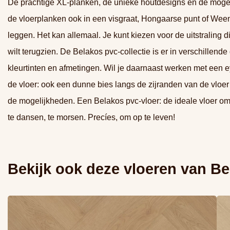
De prachtige XL-planken, de unieke houtdesigns én de moge
de vloerplanken ook in een visgraat, Hongaarse punt of Ween
leggen. Het kan allemaal. Je kunt kiezen voor de uitstraling die
wilt terugzien. De Belakos pvc-collectie is er in verschillende
kleurtinten en afmetingen. Wil je daarnaast werken met een 
de vloer: ook een dunne bies langs de zijranden van de vloer 
de mogelijkheden. Een Belakos pvc-vloer: de ideale vloer om
te dansen, te morsen. Precíes, om op te leven!
Bekijk ook deze vloeren van
Be
Lees meer overBelakos Monastro visgraat XL 93 (Rigid
Lee
Click)
Cli