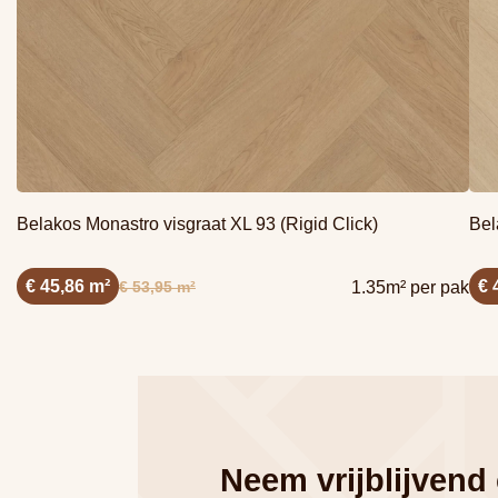
Belakos Monastro visgraat XL 93 (Rigid Click)
Bel
€ 45,86 m²
€ 
€ 53,95 m²
1.35m² per pak
Neem vrijblijvend