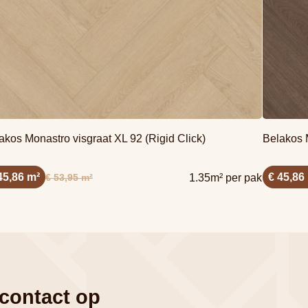
akos Monastro visgraat XL 92 (Rigid Click)
Belakos M
45,86 m²
€ 45,86
€ 53,95 m²
1.35m² per pak
 contact op