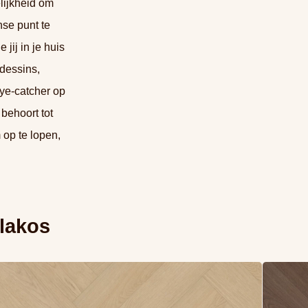
lijkheid om
se punt te
 jij in je huis
 dessins,
eye-catcher op
behoort tot
 op te lopen,
lakos
s meer overBelakos Monastro visgraat XL 92 (Rigid
Lees mee
ck)
Click)