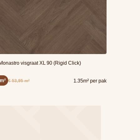
onastro visgraat XL 90 (Rigid Click)
 m²
€ 53,95 m²
1.35m² per pak