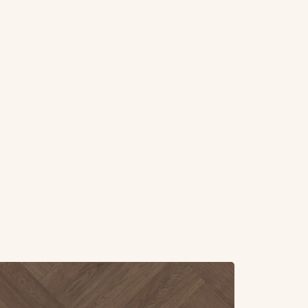
r overBelakos Monastro visgraat XL 90 (Rigid