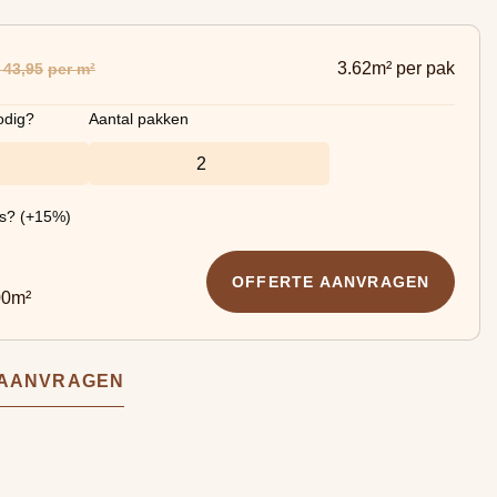
3.62m² per pak
 43,95
per m²
odig?
Aantal pakken
es? (+15%)
OFFERTE AANVRAGEN
00
m²
 AANVRAGEN