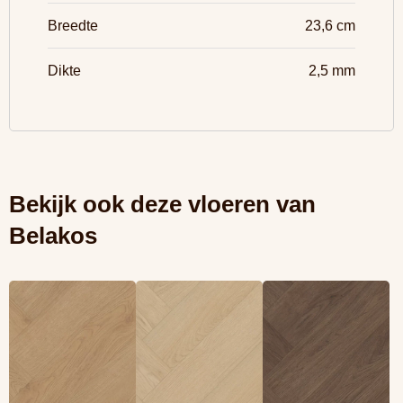
Breedte
23,6 cm
Dikte
2,5 mm
Bekijk ook deze vloeren van
Belakos
Lees meer
Lees meer
Lees meer
overBelakos
overBelakos
overBelakos
Monastro visgraat
Monastro visgraat
Monastro visgraat
XL 93 (Rigid Click)
XL 92 (Rigid Click)
XL 90 (Rigid Click)