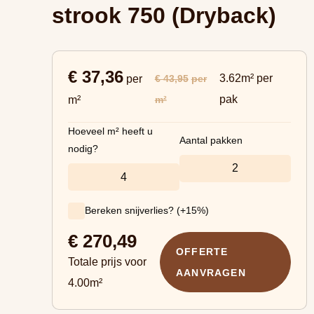
strook 750 (Dryback)
€ 37,36
3.62m² per
€ 43,95
per
per
pak
m²
m²
Hoeveel m² heeft u
Aantal pakken
nodig?
Bereken snijverlies? (+15%)
€
270,49
OFFERTE
Totale prijs voor
AANVRAGEN
4.00
m²