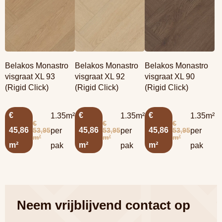
Belakos Monastro
Belakos Monastro
Belakos Monastro
visgraat XL 93
visgraat XL 92
visgraat XL 90
(Rigid Click)
(Rigid Click)
(Rigid Click)
€
€
€
1.35m²
1.35m²
1.35m²
€
€
€
45,86
45,86
45,86
53,95
53,95
53,95
per
per
per
m²
m²
m²
m²
m²
m²
pak
pak
pak
Neem vrijblijvend contact op