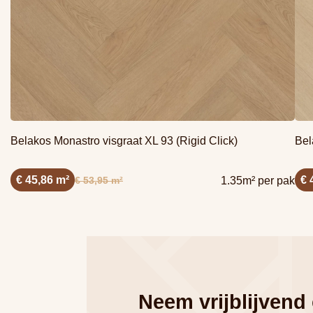
Belakos Monastro visgraat XL 93 (Rigid Click)
Bel
€ 45,86 m²
€ 
€ 53,95 m²
1.35m² per pak
Neem vrijblijvend