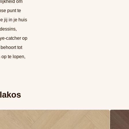
lijkheid om
se punt te
 jij in je huis
 dessins,
eye-catcher op
behoort tot
 op te lopen,
lakos
s meer overBelakos Monastro visgraat XL 92 (Rigid
Lees mee
ck)
Click)