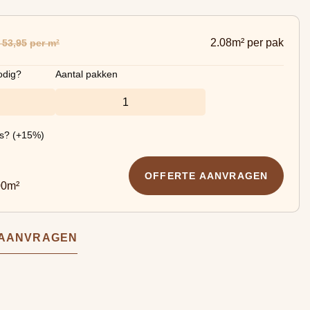
2.08m² per pak
 53,95
per m²
odig?
Aantal pakken
es? (+15%)
OFFERTE AANVRAGEN
00
m²
 AANVRAGEN