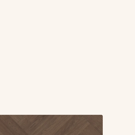
r overBelakos Monastro visgraat XL 90 (Rigid