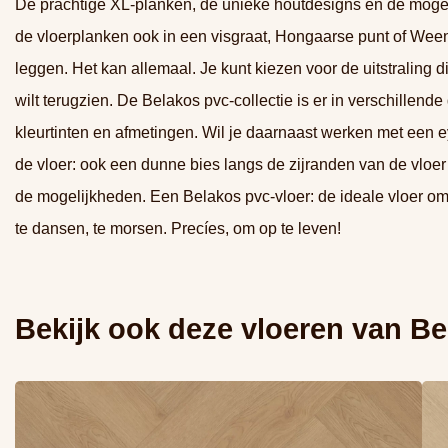
De prachtige XL-planken, de unieke houtdesigns én de moge
de vloerplanken ook in een visgraat, Hongaarse punt of Ween
leggen. Het kan allemaal. Je kunt kiezen voor de uitstraling die
wilt terugzien. De Belakos pvc-collectie is er in verschillende
kleurtinten en afmetingen. Wil je daarnaast werken met een 
de vloer: ook een dunne bies langs de zijranden van de vloer 
de mogelijkheden. Een Belakos pvc-vloer: de ideale vloer om
te dansen, te morsen. Precíes, om op te leven!
Bekijk ook deze vloeren van
Be
Lees meer overBelakos Monastro visgraat XL 93 (Rigid
Lee
Click)
Cli