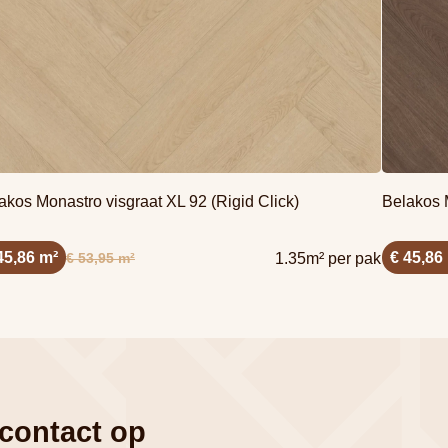
akos Monastro visgraat XL 92 (Rigid Click)
Belakos M
45,86 m²
€ 45,86
€ 53,95 m²
1.35m² per pak
 contact op