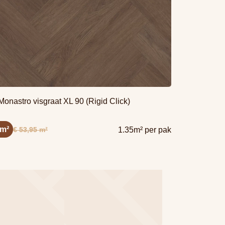
onastro visgraat XL 90 (Rigid Click)
 m²
€ 53,95 m²
1.35m² per pak