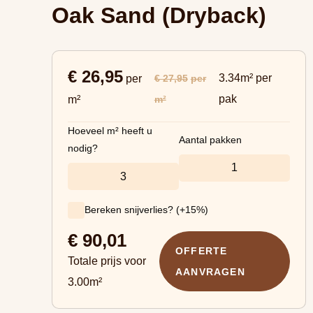
Oak Sand (Dryback)
€ 26,95
3.34m² per
€ 27,95
per
per
pak
m²
m²
Hoeveel m² heeft u
Aantal pakken
nodig?
Bereken snijverlies? (+15%)
€
90,01
OFFERTE
Totale prijs voor
AANVRAGEN
3.00
m²