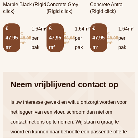
Marble Black (Rigid
Concrete Grey
Concrete Antra
click)
(Rigid click)
(Rigid click)
€
€
€
1.64m²
1.64m²
1.64m²
€
€
€
47,95
47,95
47,95
48,95
48,95
48,95
per
per
per
m²
m²
m²
m²
m²
m²
pak
pak
pak
Neem vrijblijvend contact op
Is uw interesse gewekt en wilt u ontzorgt worden voor
het leggen van een vloer, schroom dan niet om
contact met ons op te nemen. Wij staan u graag te
woord en kunnen naar behoefte een passende offerte