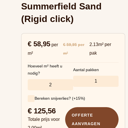
Summerfield Sand
(Rigid click)
€ 58,95
2.13m² per
€ 59,95
per
per
pak
m²
m²
Hoeveel m² heeft u
Aantal pakken
nodig?
Bereken snijverlies? (+15%)
€
125,56
OFFERTE
Totale prijs voor
AANVRAGEN
2.00
m²