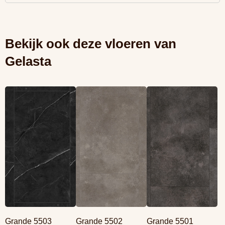
Bekijk ook deze vloeren van
Gelasta
Lees meer
Lees meer
Lees meer
overGrande 5503
overGrande 5502
overGrande 5501
Marble Black (Rigid
Concrete Grey
Concrete Antra
click)
(Rigid click)
(Rigid click)
Grande 5503
Grande 5502
Grande 5501