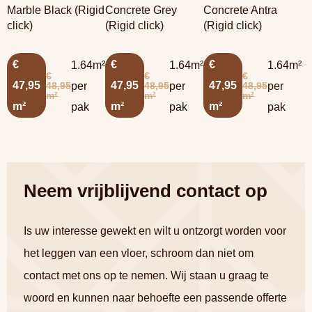
Marble Black (Rigid
Concrete Grey
Concrete Antra
click)
(Rigid click)
(Rigid click)
€
€
€
1.64m²
1.64m²
1.64m²
€
€
€
47,95
47,95
47,95
48,95
48,95
48,95
per
per
per
m²
m²
m²
m²
m²
m²
pak
pak
pak
Neem vrijblijvend contact op
Is uw interesse gewekt en wilt u ontzorgt worden voor
het leggen van een vloer, schroom dan niet om
contact met ons op te nemen. Wij staan u graag te
woord en kunnen naar behoefte een passende offerte