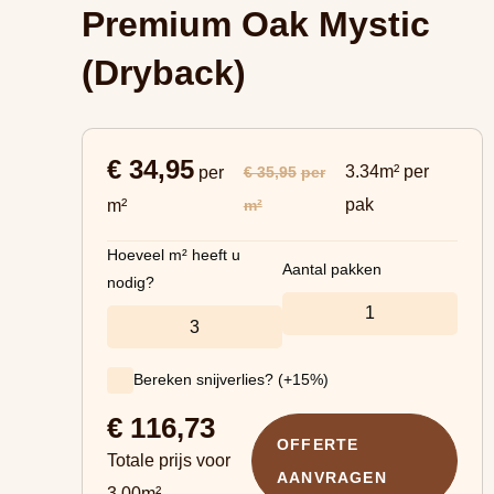
Premium Oak Mystic
(Dryback)
€ 34,95
3.34m² per
€ 35,95
per
per
pak
m²
m²
Hoeveel m² heeft u
Aantal pakken
nodig?
Bereken snijverlies? (+15%)
€
116,73
OFFERTE
Totale prijs voor
AANVRAGEN
3.00
m²