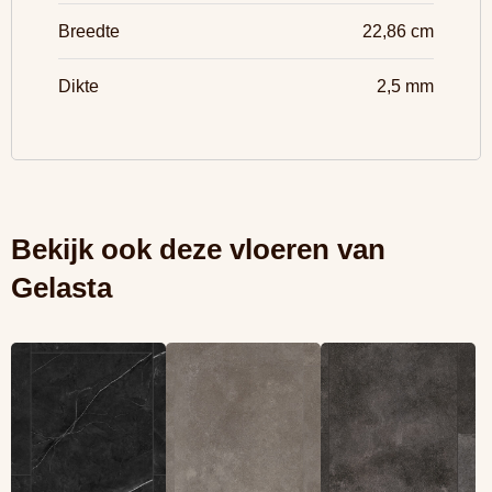
Breedte
22,86 cm
Dikte
2,5 mm
Bekijk ook deze vloeren van
Gelasta
Lees meer
Lees meer
Lees meer
overGrande 5503
overGrande 5502
overGrande 5501
Marble Black (Rigid
Concrete Grey
Concrete Antra
click)
(Rigid click)
(Rigid click)