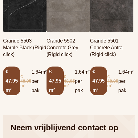
Grande 5503
Grande 5502
Grande 5501
Marble Black (Rigid
Concrete Grey
Concrete Antra
click)
(Rigid click)
(Rigid click)
€
€
€
1.64m²
1.64m²
1.64m²
€
€
€
47,95
47,95
47,95
48,95
48,95
48,95
per
per
per
m²
m²
m²
m²
m²
m²
pak
pak
pak
Neem vrijblijvend contact op